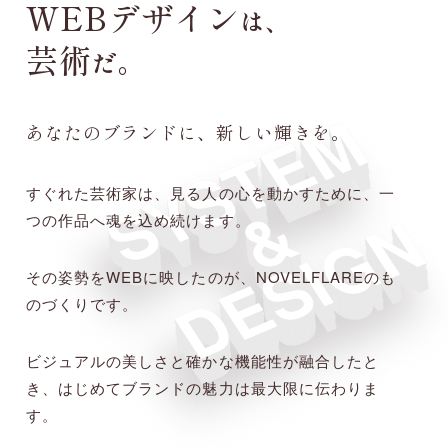
WEBデザイン
は、
芸術
だ。
SYSTEM
あなたのブランドに、新しい輝きを。
すぐれた芸術家は、見る人の心を動かすために、一
&
DESIGN
つの作品へ魂を込め続けます。
その姿勢をWEBに映したのが、NOVELFLAREのも
のづくりです。
ビジュアルの美しさと確かな機能性が融合したと
き、はじめてブランドの魅力は最大限に伝わりま
す。